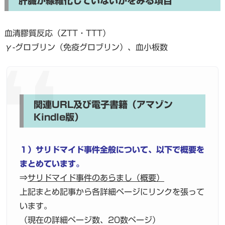
肝臓が線維化していないかをみる項目
血清膠質反応（ZTT・TTT）
γ-グロブリン（免疫グロブリン）、血小板数
関連URL及び電子書籍（アマゾン
Kindle版）
１）サリドマイド事件全般について、以下で概要を
まとめています。
⇒
サリドマイド事件のあらまし（概要）
上記まとめ記事から各詳細ページにリンクを張って
います。
（現在の詳細ページ数、20数ページ）